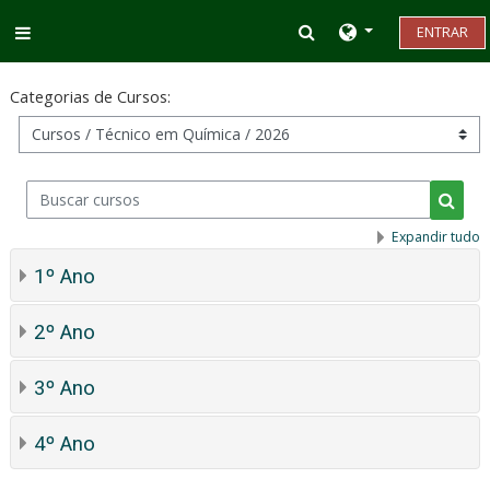
Ir para o conteúdo principal
Alternar entrada d
ENTRAR
Painel lateral
Categorias de Cursos:
Buscar cursos
Busca
Expandir tudo
1º Ano
2º Ano
3º Ano
4º Ano