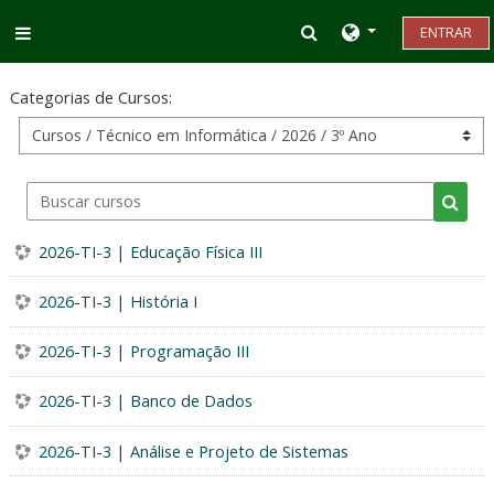
Ir para o conteúdo principal
Alternar entrada d
ENTRAR
Painel lateral
Categorias de Cursos:
Buscar cursos
Busca
2026-TI-3 | Educação Física III
2026-TI-3 | História I
2026-TI-3 | Programação III
2026-TI-3 | Banco de Dados
2026-TI-3 | Análise e Projeto de Sistemas