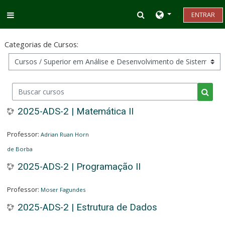
Ir para o conteúdo principal
Alternar entrada d
ENTRAR
Painel lateral
Categorias de Cursos:
Buscar cursos
Busca
2025-ADS-2 | Matemática II
Professor:
Adrian Ruan Horn
de Borba
2025-ADS-2 | Programação II
Professor:
Moser Fagundes
2025-ADS-2 | Estrutura de Dados