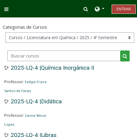
Ir para o conteúdo principal
Alternar entrada d
ENTRAR
Painel lateral
Categorias de Cursos:
Buscar cursos
Busca
2025-LQ-4 |Química Inorgânica II
Professor:
Fellipe Freire
Santos de Farias
2025-LQ-4 |Didática
Professor:
Carine Winck
Lopes
2025-LQ-4 |Libras