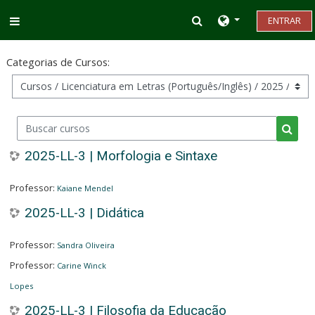
Ir para o conteúdo principal
Alternar entrada d
ENTRAR
Painel lateral
Categorias de Cursos:
Buscar cursos
Busca
2025-LL-3 | Morfologia e Sintaxe
Professor:
Kaiane Mendel
2025-LL-3 | Didática
Professor:
Sandra Oliveira
Professor:
Carine Winck
Lopes
2025-LL-3 | Filosofia da Educação