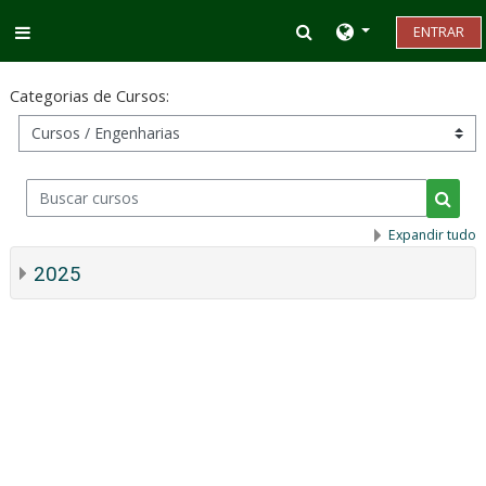
Ir para o conteúdo principal
Alternar entrada d
ENTRAR
Painel lateral
Categorias de Cursos:
Buscar cursos
Busca
Expandir tudo
2025