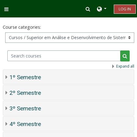
Skip to main content
Toggle search inp
LOG IN
Side panel
Course categories:
Search courses
Searc
Expand all
1º Semestre
2º Semestre
3º Semestre
4º Semestre