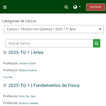
Ir para o conteúdo principal
Alternar entrada d
ENTRAR
Painel lateral
Categorias de Cursos:
Buscar cursos
Busca
2025-TQ-1 | Artes
Professor:
Viviane Diehl
Professor:
Milena Duarte
Corrêa
2025-TQ-1 | Fundamentos de Física
Professor:
Eloir De Carli
Professor:
Jackson Galvão