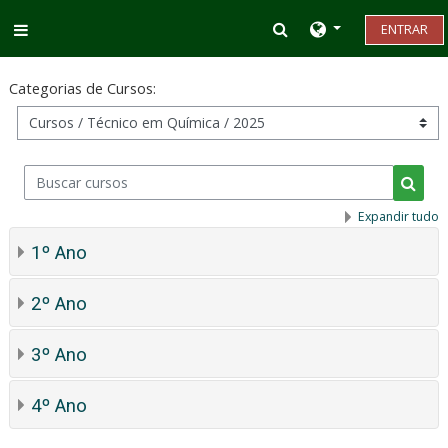
Ir para o conteúdo principal
Alternar entrada d
ENTRAR
Painel lateral
Categorias de Cursos:
Buscar cursos
Busca
Expandir tudo
1º Ano
2º Ano
3º Ano
4º Ano