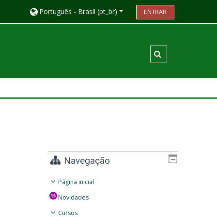
Português - Brasil ‎(pt_br)‎
ENTRAR
Alternar entrada
Navegação
Página inicial
Novidades
Cursos