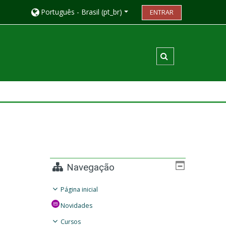
Português - Brasil ‎(pt_br)‎
ENTRAR
Alternar entrada
Navegação
Página inicial
Novidades
Cursos