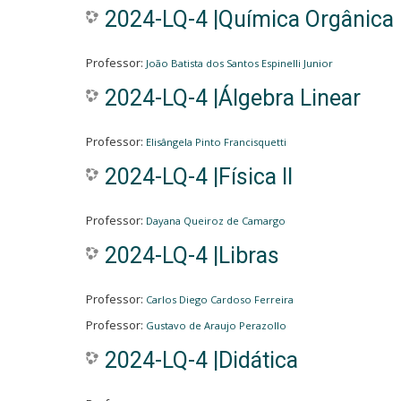
2024-LQ-4 |Química Orgânica I
Professor:
João Batista dos Santos Espinelli Junior
2024-LQ-4 |Álgebra Linear
Professor:
Elisângela Pinto Francisquetti
2024-LQ-4 |Física II
Professor:
Dayana Queiroz de Camargo
2024-LQ-4 |Libras
Professor:
Carlos Diego Cardoso Ferreira
Professor:
Gustavo de Araujo Perazollo
2024-LQ-4 |Didática