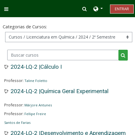
Ir para o conteúdo principal
Alternar entrada d
ENTRAR
Painel lateral
Categorias de Cursos:
Buscar cursos
Busca
2024-LQ-2 |Cálculo I
Professor:
Taline Foletto
2024-LQ-2 |Química Geral Experimental
Professor:
Márjore Antunes
Professor:
Fellipe Freire
Santos de Farias
2024-LQ-2 |Desenvolvimento e Aprendizagem