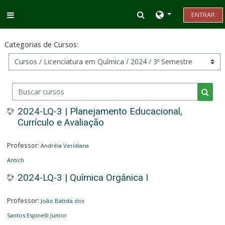
Ir para o conteúdo principal
Alternar entrada d
ENTRAR
Painel lateral
Categorias de Cursos:
Buscar cursos
Busca
2024-LQ-3 | Planejamento Educacional,
Currículo e Avaliação
Professor:
Andréia Veridiana
Antich
2024-LQ-3 | Química Orgânica I
Professor:
João Batista dos
Santos Espinelli Junior