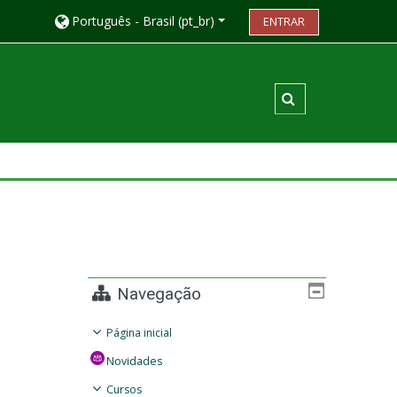
Português - Brasil ‎(pt_br)‎
ENTRAR
Alternar entrada
Navegação
Página inicial
Novidades
Cursos