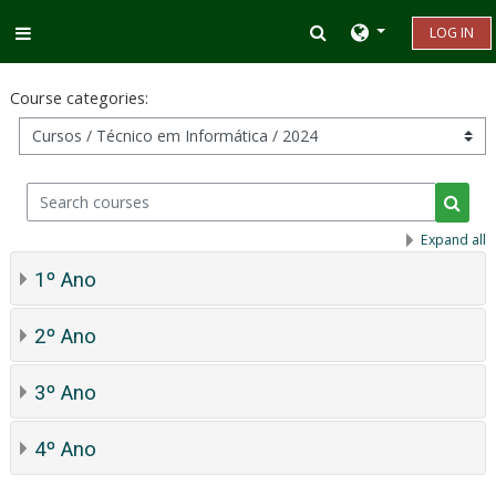
Skip to main content
Toggle search inp
LOG IN
Side panel
Course categories:
Search courses
Searc
Expand all
1º Ano
2º Ano
3º Ano
4º Ano