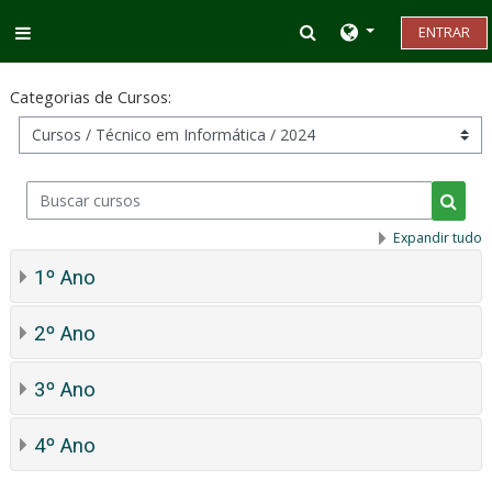
Ir para o conteúdo principal
Alternar entrada d
ENTRAR
Painel lateral
Categorias de Cursos:
Buscar cursos
Busca
Expandir tudo
1º Ano
2º Ano
3º Ano
4º Ano