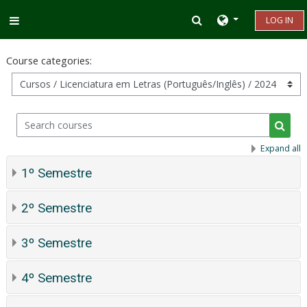
Skip to main content
Toggle search inp
LOG IN
Side panel
Course categories:
Search courses
Searc
Expand all
1º Semestre
2º Semestre
3º Semestre
4º Semestre