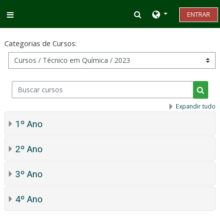
Ir para o conteúdo principal
Alternar entrada d
ENTRAR
Painel lateral
Categorias de Cursos:
Buscar cursos
Busca
Expandir tudo
1º Ano
2º Ano
3º Ano
4º Ano