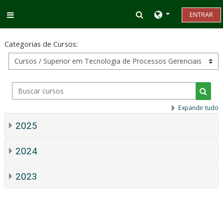
Ir para o conteúdo principal
Alternar entrada d
ENTRAR
Painel lateral
Categorias de Cursos:
Buscar cursos
Busca
Expandir tudo
2025
2024
2023