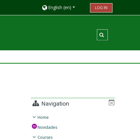
English ‎(en)‎
LOG IN
Toggle search in
Navigation
Home
Novidades
Courses