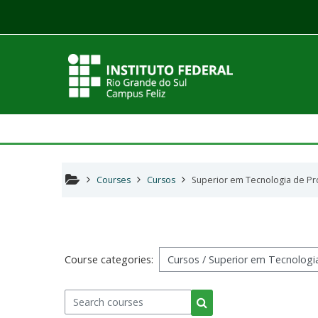
Skip to main content
Courses
Cursos
Superior em Tecnologia de Pr
Course categories:
Search courses
Search courses