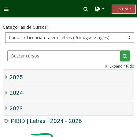
Ir para o conteúdo principal
Alternar entrada d
ENTRAR
Painel lateral
Categorias de Cursos:
Buscar cursos
Busca
Expandir tudo
2025
2024
2023
PIBID | Letras | 2024 - 2026