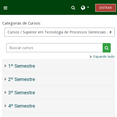
Ir para o conteúdo principal
Alternar entrada d
ENTRAR
Painel lateral
Categorias de Cursos:
Buscar cursos
Busca
Expandir tudo
1º Semestre
2º Semestre
3º Semestre
4º Semestre