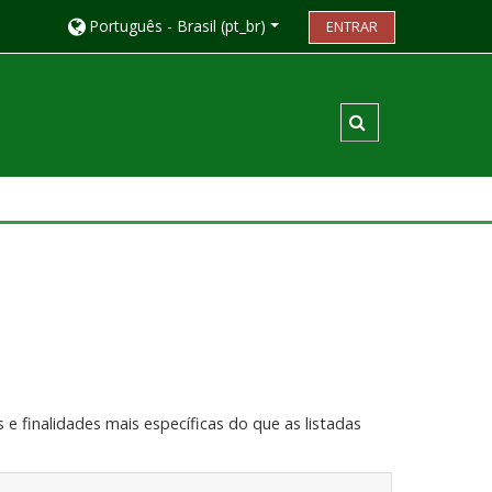
Português - Brasil ‎(pt_br)‎
ENTRAR
Alternar entrada
e finalidades mais específicas do que as listadas